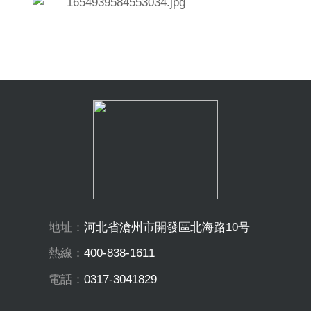
地址：
河北省滄州市開發區北海路10号
熱線：
400-838-1611
電話：
0317-3041829