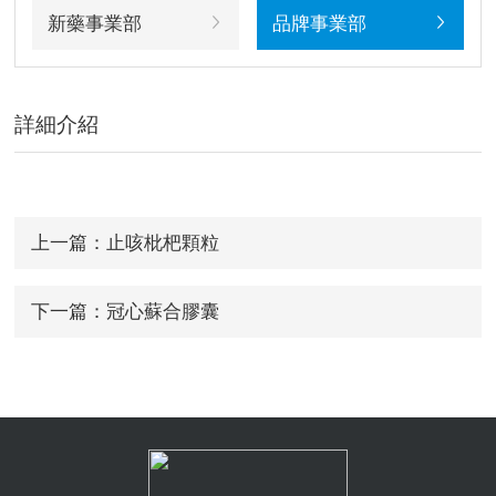
新藥事業部
品牌事業部
詳細介紹
上一篇：止咳枇杷顆粒
下一篇：冠心蘇合膠囊