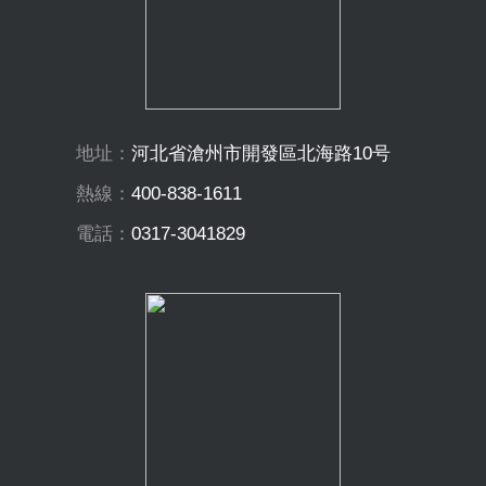
地址：
河北省滄州市開發區北海路10号
熱線：
400-838-1611
電話：
0317-3041829