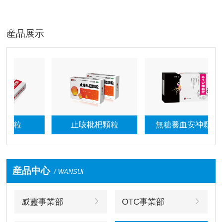
産品展示
靈顆粒
止咳枇杷顆粒
無糖養血安神顆粒
産品中心
/ WANSUI
威靈事業部
OTC事業部