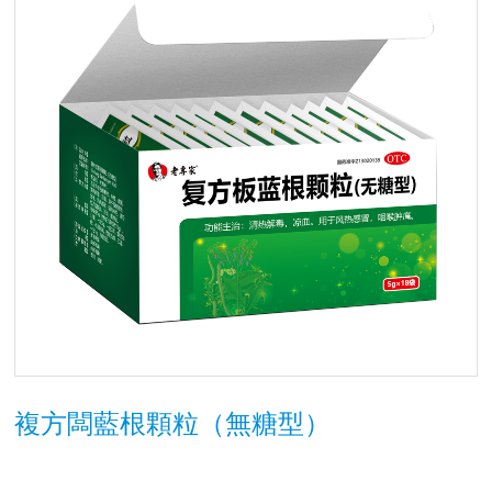
複方闆藍根顆粒（無糖型）