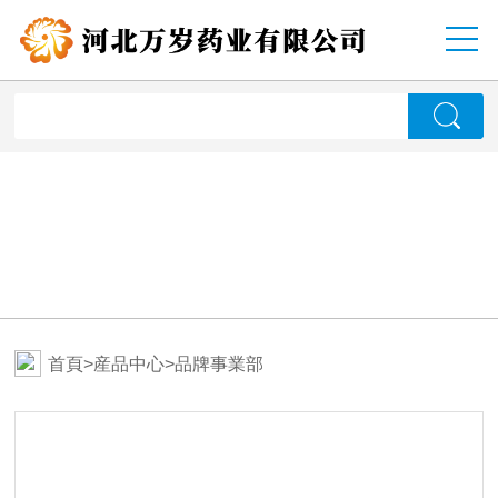
首頁
>
産品中心
>
品牌事業部