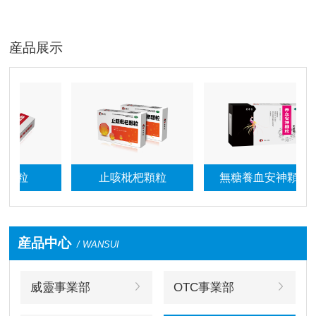
産品展示
顆粒
止咳枇杷顆粒
無糖養血安神顆粒
産品中心
/ WANSUI
威靈事業部
OTC事業部